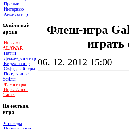
Превью
Интервью
Анонсы игр
Файловый
Флеш-игра Gala
архив
играть 
Игры от
ALAWAR
Патчи
Демоверсии игр
06. 12. 2012 15:00
Видео из игр
Софт, драйверы
Популярные
файлы
Флеш игры
Игры Armor
Games
Нечестная
игра
Чит коды
Прохождения