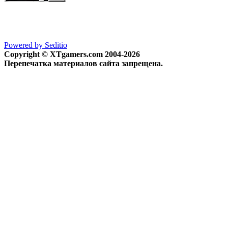
Powered by Seditio
Copyright © XTgamers.com 2004-2026
Перепечатка материалов сайта запрещена.