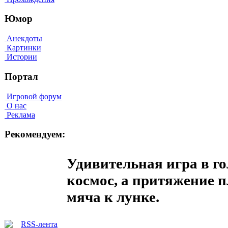
Юмор
Анекдоты
Картинки
Истории
Портал
Игровой форум
О нас
Реклама
Рекомендуем:
Удивительная игра в го
космос, а притяжение п
мяча к лунке.