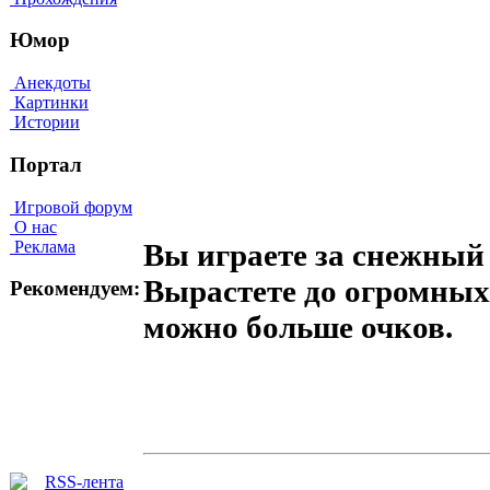
Юмор
Анекдоты
Картинки
Истории
Портал
Игровой форум
О нас
Реклама
Вы играете за снежный 
Вырастете до огромных
Рекомендуем:
можно больше очков.