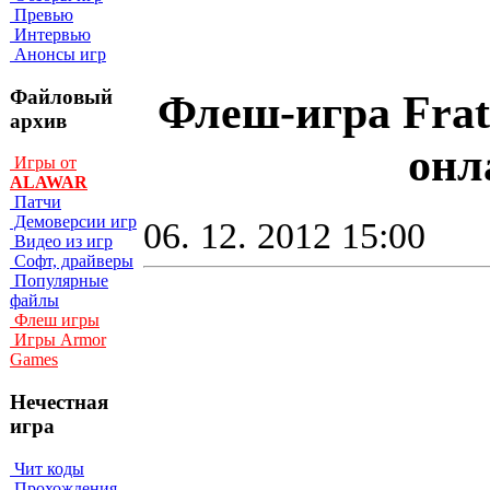
Превью
Интервью
Анонсы игр
Файловый
Флеш-игра Fratb
архив
онл
Игры от
ALAWAR
Патчи
Демоверсии игр
06. 12. 2012 15:00
Видео из игр
Софт, драйверы
Популярные
файлы
Флеш игры
Игры Armor
Games
Нечестная
игра
Чит коды
Прохождения