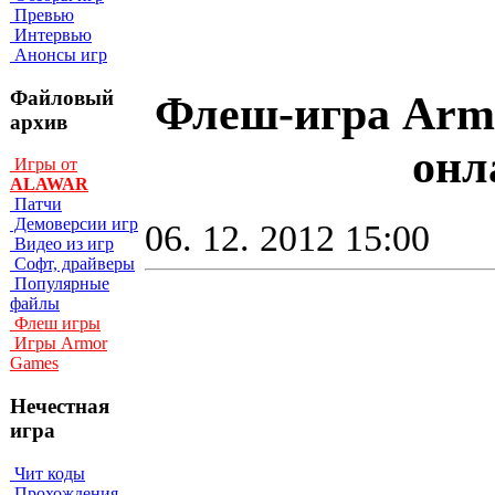
Превью
Интервью
Анонсы игр
Файловый
Флеш-игра Armo
архив
онл
Игры от
ALAWAR
Патчи
Демоверсии игр
06. 12. 2012 15:00
Видео из игр
Софт, драйверы
Популярные
файлы
Флеш игры
Игры Armor
Games
Нечестная
игра
Чит коды
Прохождения