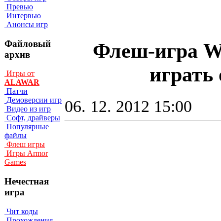
Превью
Интервью
Анонсы игр
Файловый
Флеш-игра Wo
архив
играть 
Игры от
ALAWAR
Патчи
Демоверсии игр
06. 12. 2012 15:00
Видео из игр
Софт, драйверы
Популярные
файлы
Флеш игры
Игры Armor
Games
Нечестная
игра
Чит коды
Прохождения