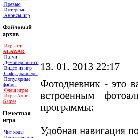
Превью
Интервью
Анонсы игр
Файловый
архив
Игры от
ALAWAR
Патчи
Демоверсии игр
13. 01. 2013 22:17
Видео из игр
Софт, драйверы
Популярные
Фотодневник - это 
файлы
Флеш игры
встроенным фотоал
Игры Armor
Games
программы:
Нечестная
игра
Удобная навигация п
Чит коды
Прохождения