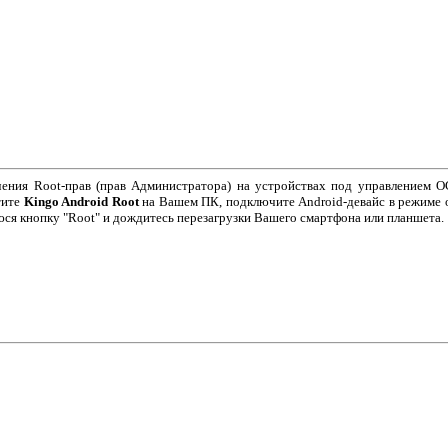
ения Root-прав (прав Администратора) на устройствах под управлением ОС
тите
Kingo Android Root
на Вашем ПК, подключите Android-девайс в режиме 
ся кнопку "Root" и дождитесь перезагрузки Вашего смартфона или планшета.