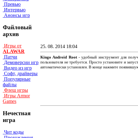
Превью
Интервью
Анонсы игр
Файловый
архив
Игры от
25. 08. 2014 18:04
ALAWAR
Патчи
Kingo Android Root
- удобный инструмент для получ
пользователя не требуется. Просто установите и запус
Демоверсии игр
автоматически установлен. В конце нажмите появившую
Видео из игр
Софт, драйверы
Популярные
файлы
Флеш игры
Игры Armor
Games
Нечестная
игра
Чит коды
Прохождения