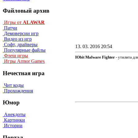
Файловый архив
Игры от
ALAWAR
Патчи
Демоверсии игр
Видео из игр
Софт, драйверы
13. 03. 2016 20:54
Популярные файлы
Флеш игры
IObit Malware Fighter
- утилита дл
Игры Armor Games
Нечестная игра
Чит коды
Прохождения
Юмор
Анекдоты
Картинки
Истории
Портал