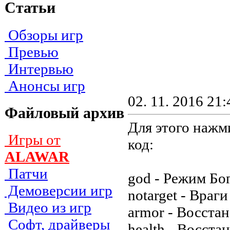
Статьи
Обзоры игр
Превью
Интервью
Анонсы игр
02. 11. 2016 21:
Файловый архив
Для этого нажм
Игры от
код:
ALAWAR
Патчи
god - Режим Бо
Демоверсии игр
notarget - Враг
Видео из игр
armor - Восста
Софт, драйверы
health - Восста