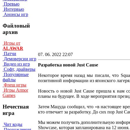
Превью
Интервью
Анонсы игр
Файловый
архив
Игры от
ALAWAR
Патчи
07. 06. 2022 22:07
Демоверсии игр
Видео из игр
Разработка новой Just Cause
Софт, драйверы
Популярные
Некоторое время назад мы писали, что Squa
файлы
позитивной информации из японского лагеря.
Флеш игры
Игры Armor
Новость о новой Just Cause пришла к нам с
Games
планы на будущее. В ходе мероприятия прези
Нечестная
Затем Мацуда сообщил, что «в настоящее врем
кто отвечает за разработку. До сих пор Just 
игра
Мы можем получить дополнительную информац
Чит коды
Showcase, которая запланирована на 12 июня.
Прохождения