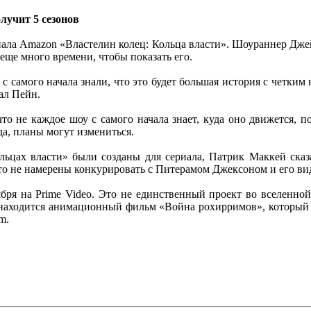
лучит 5 сезонов
иала Amazon «Властелин колец: Кольца власти». Шоураннер Джей
 еще много времени, чтобы показать его.
с самого начала знали, что это будет большая история с четким
ал Пейн.
о не каждое шоу с самого начала знает, куда оно движется, п
да, планы могут измениться.
цах власти» были созданы для сериала, Патрик Маккей сказал,
что не намерены конкурировать с Питерамом Джексоном и его ви
ября на Prime Video. Это не единственный проект во вселенной
е находится анимационный фильм «Война рохирримов», который д
m.