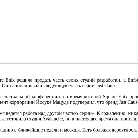
re Enix решила продать часть своих студий разработки, а Emb
 Они анонсировали следующую часть серии Just Cause.
о специальной конференции, во время которой Square Enix про
дент корпорации Йосуке Мацуда подтвердил, что бренд Just Caus
я ведется работа над другой частью серии». К сожалению, никак
Cause готовила студия Avalanche, но в настоящее время она прина
ию в ближайшие недели и месяцы. Есть большая вероятность, ч