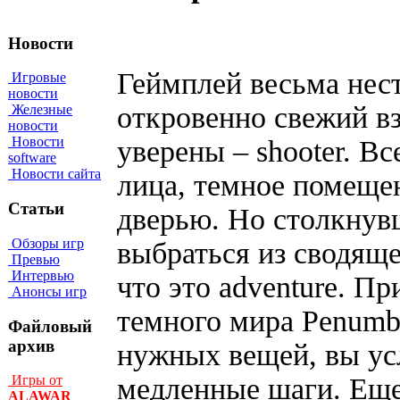
Новости
Геймплей весьма нест
Игровые
новости
откровенно свежий вз
Железные
новости
Новости
уверены – shooter. Вс
software
Новости сайта
лица, темное помещен
Статьи
дверью. Но столкнув
Обзоры игр
выбраться из сводяще
Превью
Интервью
что это adventure. П
Анонсы игр
темного мира Penumbr
Файловый
архив
нужных вещей, вы ус
медленные шаги. Еще 
Игры от
ALAWAR