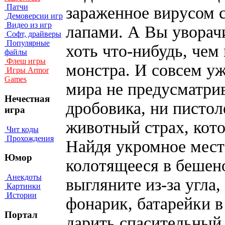
Патчи
зараженное вирусом 
Демоверсии игр
Видео из игр
лапами. А Вы уворачи
Софт, драйверы
Популярные
хоть что-нибудь, че
файлы
Флеш игры
монстра. И совсем уж
Игры Armor
Games
мира не предусматри
Нечестная
дробовика, ни пистол
игра
животный страх, кото
Чит коды
Прохождения
Найдя укромное мест
Юмор
колотящееся в бешен
Анекдоты
выгляните из-за угла
Картинки
Истории
фонарик, батарейки в
Портал
дарить спасительный 