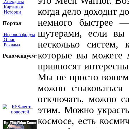
это Mech Warrior. Во
Анекдоты
Картинки
когда дело доходит д
Истории
немного быстрее —
Портал
шутерами, если вы 
Игровой форум
О нас
несколько систем,
Реклама
которые вы можете д
Рекомендуем:
привносят интересны
Мы не просто воюем, 
можно стыковаться
отключать, можно са
этим. Можно украсть
космосе, есть косми