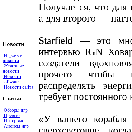
Получается, что для 
а для второго — патт
Starfield — это мн
Новости
интервью IGN Ховар
Игровые
создатели вдохнов
новости
Железные
прочего чтобы и
новости
Новости
software
распределять энер
Новости сайта
требует постоянного 
Статьи
Обзоры игр
Превью
«У вашего корабля 
Интервью
Анонсы игр
сверхсветовое, ког