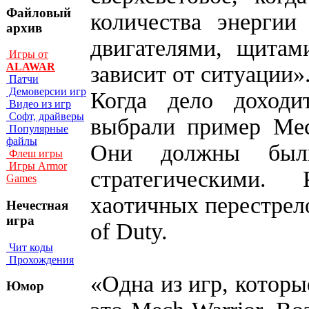
Файловый
количества энергии
архив
двигателями, щитам
Игры от
ALAWAR
зависит от ситуации»
Патчи
Демоверсии игр
Когда дело доходит
Видео из игр
Софт, драйверы
выбрали пример Mech
Популярные
файлы
Они должны были
Флеш игры
Игры Armor
стратегическими.
Games
хаотичных перестрело
Нечестная
игра
of Duty.
Чит коды
Прохождения
«Одна из игр, котор
Юмор