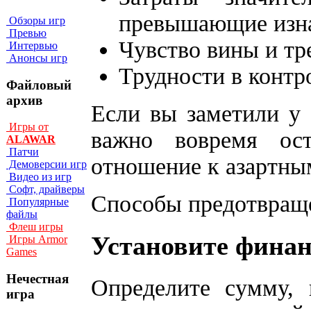
превышающие изна
Обзоры игр
Превью
Чувство вины и тр
Интервью
Анонсы игр
Трудности в контр
Файловый
архив
Если вы заметили у 
Игры от
важно вовремя ост
ALAWAR
Патчи
отношение к азартны
Демоверсии игр
Видео из игр
Софт, драйверы
Способы предотвраще
Популярные
файлы
Флеш игры
Установите фина
Игры Armor
Games
Нечестная
Определите сумму, 
игра