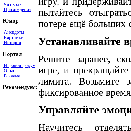
игру, и придерживайт
Чит коды
пытайтесь отыграть
Прохождения
Юмор
потере ещё больших с
Анекдоты
Картинки
Устанавливайте 
Истории
Портал
Решите заранее, ск
Игровой форум
игре, и прекращайте
О нас
Реклама
лимита. Возьмите з
Рекомендуем:
фиксированное время,
Управляйте эмоц
Научитесь отделя