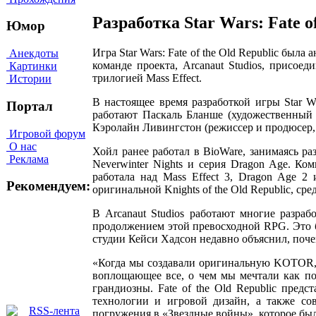
Разработка Star Wars: Fate of
Юмор
Игра Star Wars: Fate of the Old Republic была
Анекдоты
команде проекта, Arcanaut Studios, присоед
Картинки
трилогией Mass Effect.
Истории
В настоящее время разработкой игры Star Wa
Портал
работают Паскаль Бланше (художественный р
Кэролайн Ливингстон (режиссер и продюсер,
Игровой форум
О нас
Хойл ранее работал в BioWare, занимаясь раз
Реклама
Neverwinter Nights и серия Dragon Age. Ко
работала над Mass Effect 3, Dragon Age 2 
Рекомендуем:
оригинальной Knights of the Old Republic, ср
В Arcanaut Studios работают многие разработ
продолжением этой превосходной RPG. Это б
студии Кейси Хадсон недавно объяснил, почем
«Когда мы создавали оригинальную KOTOR, м
воплощающее все, о чем мы мечтали как по
грандиозны. Fate of the Old Republic пред
технологии и игровой дизайн, а также со
погружения в «Звездные войны», которое б