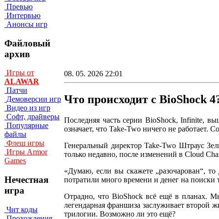
Превью
Интервью
Анонсы игр
Файловый
архив
Игры от
08. 05. 2026 22:01
ALAWAR
Патчи
Что происходит с BioShock 4
Демоверсии игр
Видео из игр
Софт, драйверы
Последняя часть серии BioShock, Infinite, 
Популярные
означает, что Take-Two ничего не работает. С
файлы
Флеш игры
Генеральный директор Take-Two Штраус Зель
Игры Armor
только недавно, после изменений в Cloud Cha
Games
«Думаю, если вы скажете „разочарован“, то
Нечестная
потратили много времени и денег на поиски 
игра
Отрадно, что BioShock всё ещё в планах. М
легендарная франшиза заслуживает второй жи
Чит коды
трилогии. Возможно ли это ещё?
Прохождения