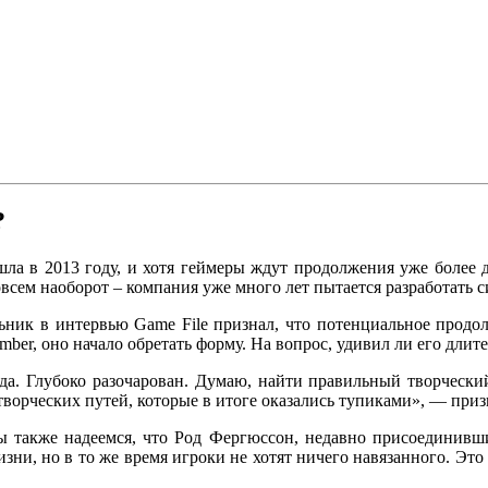
?
вышла в 2013 году, и хотя геймеры ждут продолжения уже более 
овсем наоборот – компания уже много лет пытается разработать с
ник в интервью Game File признал, что потенциальное продолж
mber, оно начало обретать форму. На вопрос, удивил ли его длит
 да. Глубоко разочарован. Думаю, найти правильный творчески
творческих путей, которые в итоге оказались тупиками», — приз
ы также надеемся, что Род Фергюссон, недавно присоединивши
зни, но в то же время игроки не хотят ничего навязанного. Это