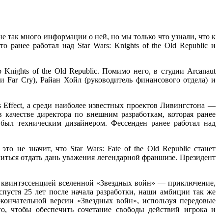
с не так много информации о ней, но мы только что узнали, что к
о ранее работал над Star Wars: Knights of the Old Republic и
 Knights of the Old Republic. Помимо него, в студии Arcanaut
и Far Cry), Райан Хойл (руководитель финансового отдела) и
ss Effect, а среди наиболее известных проектов Ливингстона —
 качестве директора по внешним разработкам, которая ранее
й был техническим дизайнером. Фессенден ранее работал над
то не значит, что Star Wars: Fate of the Old Republic станет
иться отдать дань уважения легендарной франшизе. Президент
а квинтэссенцией вселенной «Звездных войн» — приключение,
устя 25 лет после начала разработки, наши амбиции так же
 окончательной версии «Звездных войн», используя передовые
о, чтобы обеспечить сочетание свободы действий игрока и