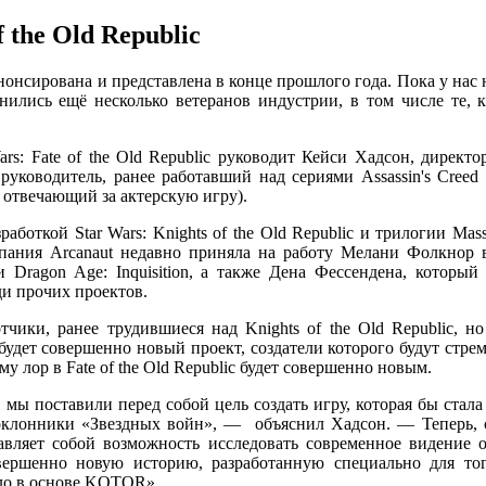
 the Old Republic
 анонсирована и представлена ​​в конце прошлого года. Пока у на
инились ещё несколько ветеранов индустрии, в том числе те, кт
rs: Fate of the Old Republic руководит Кейси Хадсон, директор
уководитель, ранее работавший над сериями Assassin's Creed 
 отвечающий за актерскую игру).
работкой Star Wars: Knights of the Old Republic и трилогии Ma
мпания Arcanaut недавно приняла на работу Мелани Фолкнор в
и Dragon Age: Inquisition, а также Дена Фессендена, которы
еди прочих проектов.
чики, ранее трудившиеся над Knights of the Old Republic, но э
удет совершенно новый проект, создатели которого будут стрем
у лор в Fate of the Old Republic будет совершенно новым.
ы поставили перед собой цель создать игру, которая бы стал
клонники «Звездных войн», — объяснил Хадсон. — Теперь, сп
ставляет собой возможность исследовать современное видение
вершенно новую историю, разработанную специально для тог
ыло в основе KOTOR».