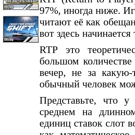
97%, иногда ниже. Иг
читают её как обещан
вот здесь начинается
RTP это теоретиче
большом количестве 
вечер, не за какую
обычный человек може
Представьте, что у
среднем на длинно
единиц ставок слот в
как математическое