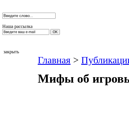
Наша рассылка
закрыть
Главная
>
Публикаци
Мифы об игровы