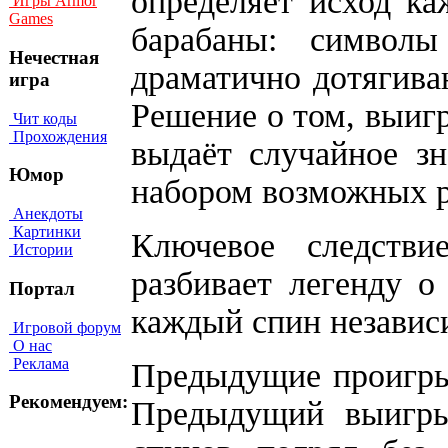
определяет исход ка
Игры Armor
Games
барабаны: символы
Нечестная
драматично дотягиваю
игра
Решение о том, выигр
Чит коды
Прохождения
выдаёт случайное зн
Юмор
набором возможных ре
Анекдоты
Картинки
Ключевое следств
Истории
разбивает легенду о
Портал
каждый спин независ
Игровой форум
О нас
Реклама
Предыдущие проигр
Рекомендуем:
Предыдущий выигры