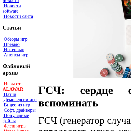
новости
Новости
software
Новости сайта
Статьи
Обзоры игр
Превью
Интервью
Анонсы игр
Файловый
архив
Игры от
ГСЧ: сердце с
ALAWAR
Патчи
вспоминать
Демоверсии игр
Видео из игр
Софт, драйверы
Популярные
ГСЧ (генератор случа
файлы
Флеш игры