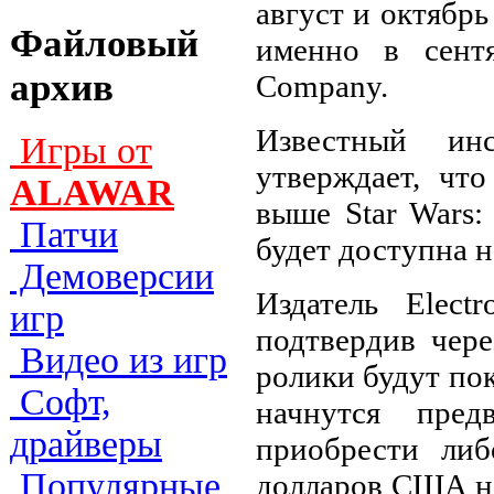
август и октябрь
Файловый
именно в сентя
архив
Company.
Известный инс
Игры от
утверждает, что
ALAWAR
выше Star Wars:
Патчи
будет доступна на
Демоверсии
Издатель Elect
игр
подтвердив чер
Видео из игр
ролики будут по
Софт,
начнутся пред
драйверы
приобрести либ
Популярные
долларов США на