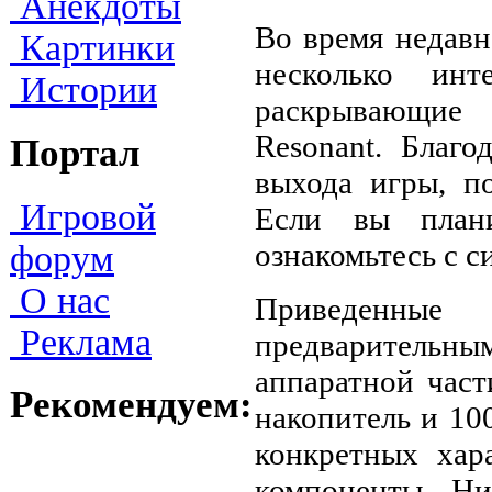
Анекдоты
Во время недавн
Картинки
несколько инт
Истории
раскрывающие
Resonant. Благ
Портал
выхода игры, п
Игровой
Если вы план
ознакомьтесь с 
форум
О нас
Приведенны
Реклама
предварительным
аппаратной част
Рекомендуем:
накопитель и 10
конкретных хар
компоненты. Ни