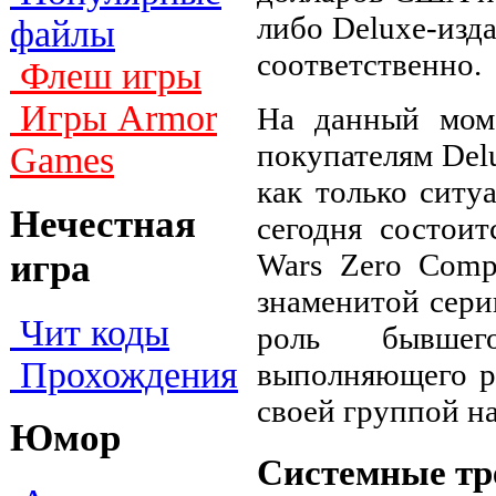
либо Deluxe-изд
файлы
соответственно.
Флеш игры
Игры Armor
На данный моме
покупателям Delu
Games
как только ситу
Нечестная
сегодня состоит
Wars Zero Comp
игра
знаменитой сери
Чит коды
роль бывшег
Прохождения
выполняющего р
своей группой н
Юмор
Системные тре