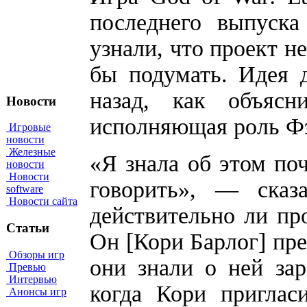
последнего выпуска
узнали, что проект н
бы подумать. Идея 
назад, как объяс
Новости
исполняющая роль Ф
Игровые
новости
Железные
«Я знала об этом поч
новости
Новости
говорить», — сказ
software
Новости сайта
действительно ли про
Статьи
Он [Кори Барлог] пре
Обзоры игр
они знали о ней зар
Превью
Интервью
когда Кори приглас
Анонсы игр