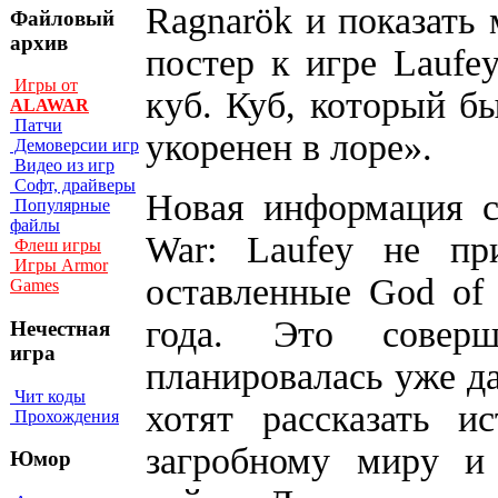
Ragnarök и показать 
Файловый
архив
постер к игре Laufe
Игры от
куб. Куб, который бы
ALAWAR
Патчи
укоренен в лоре».
Демоверсии игр
Видео из игр
Софт, драйверы
Новая информация с
Популярные
файлы
War: Laufey не пр
Флеш игры
Игры Armor
оставленные God of
Games
года. Это соверш
Нечестная
игра
планировалась уже да
Чит коды
хотят рассказать 
Прохождения
загробному миру и
Юмор