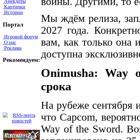
войны. Другими, то е
Анекдоты
Картинки
Истории
Мы ждём релиза, зап
Портал
2027 года. Конкрет
Игровой форум
вам, как только она 
О нас
Реклама
доступна эксклюзивно 
Рекомендуем:
Onimusha: Way o
срока
На рубеже сентября и
что Capcom, вероятн
Way of the Sword. В