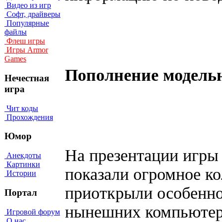
Видео из игр
Софт, драйверы
Популярные
файлы
Флеш игры
Игры Armor
Games
Пополнение модельн
Нечестная
игра
Чит коды
Прохождения
Юмор
На презентации игры 
Анекдоты
Картинки
показали огромное к
Истории
приоткрыли особенно
Портал
нынешних компьютеро
Игровой форум
О нас