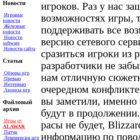
Новости
игроков. Раз у нас за
возможностях игры, т
Игровые
новости
Железные
поддерживать все во
новости
Новости
версию сетевого серви
software
Новости сайта
сразиться игроки из 
Статьи
разработчики не заб
Обзоры игр
нам отличную сюжет
Превью
Интервью
очередном конфликте 
Анонсы игр
вы заметили, именно
Файловый
архив
будут в продолжении
Игры от
расы не будет, Blizza
ALAWAR
Патчи
информацию по повод
Демоверсии игр