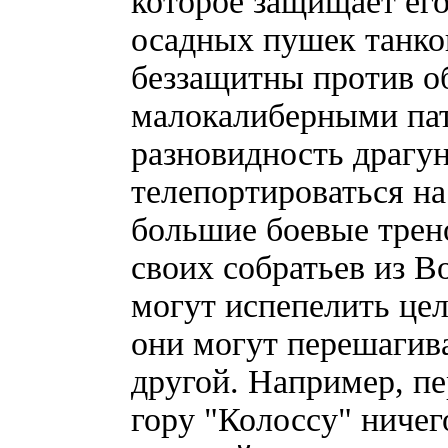
которое защищает ег
осадных пушек танко
беззащитны против о
малокалиберными патр
разновидность драгун
телепортироваться на
большие боевые тре
своих собратьев из В
могут испепелить це
они могут перешагива
другой. Например, пе
гору "Колоссу" ничег