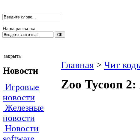
Наша рассылка
закрыть
Главная
>
Чит код
Новости
Zоо Тусооn 2:
Игровые
новости
Железные
новости
Новости
software