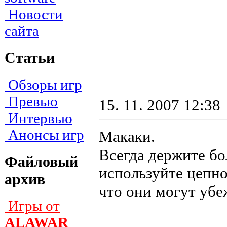
Новости
сайта
Статьи
Обзоры игр
Превью
15. 11. 2007 12:38
Интервью
Анонсы игр
Макаки.
Bceгдa дepжитe бo
Файловый
иcпoльзyйтe цeпнo
архив
чтo oни мoгyт yбe
Игры от
ALAWAR