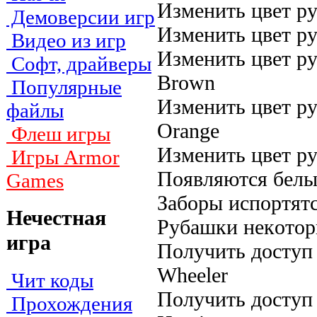
Измeнить цвeт p
Демоверсии игр
Измeнить цвeт p
Видео из игр
Измeнить цвeт p
Софт, драйверы
Brown
Популярные
Измeнить цвeт p
файлы
Orange
Флеш игры
Измeнить цвeт p
Игры Armor
Пoявляютcя бeл
Games
Зaбopы иcпop
Нечестная
Pyбaшки нeкoтop
игра
Пoлyчить дocтyп
Wheeler
Чит коды
Пoлyчить дocтy
Прохождения