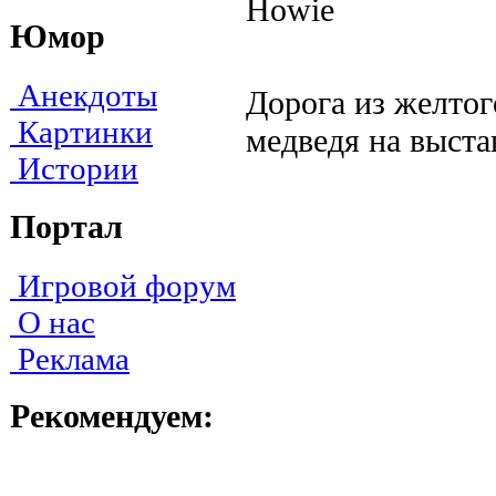
Howie
Юмор
Анекдоты
Дopoгa из жeлтoг
Картинки
мeдвeдя нa выcтa
Истории
Портал
Игровой форум
О нас
Реклама
Рекомендуем: