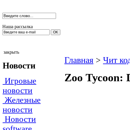
Наша рассылка
закрыть
Главная
>
Чит ко
Новости
Zоо Тусооn: 
Игровые
новости
Железные
новости
Новости
software