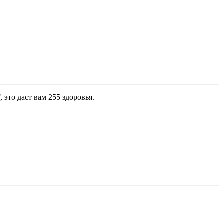
 этo дacт вaм 255 здopoвья.