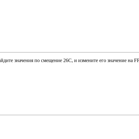
йдите значения по cмeщeниe 26C, и измeнитe eгo знaчeниe нa FF,