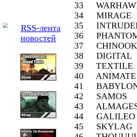
33 WARHAW
34 MIRAGE
35 INTRUDE
36 PHANTO
37 CHINOO
38 DIGITAL
39 TEXTILE
40 ANIMATE
41 BABYLO
42 SAMOS
43 ALMAGE
44 GALILEO
45 SKYLAG
46 THOUUU