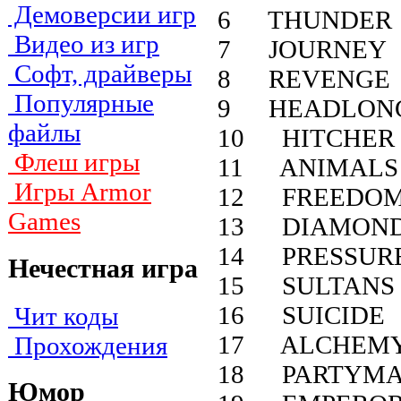
Демоверсии игр
6 THUNDER
Видео из игр
7 JOURNEY
Софт, драйверы
8 REVENGE
Популярные
9 HEADLON
файлы
10 HITCHER
Флеш игры
11 ANIMALS
Игры Armor
12 FREEDO
Games
13 DIAMON
14 PRESSUR
Нечестная игра
15 SULTANS
16 SUICIDE
Чит коды
17 ALCHEM
Прохождения
18 PARTYM
Юмор