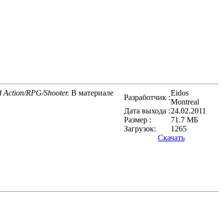
d Action/RPG/Shooter.
В материале
Eidos
Разработчик :
Montreal
Дата выхода :
24.02.2011
Размер :
71.7 МБ
Загрузок:
1265
Скачать