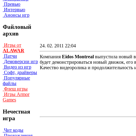
Превью
Интервью
Анонсы игр
Файловый
архив
Игры от
24. 02. 2011 22:04
ALAWAR
Патчи
Компания
Eidos Montreal
выпустила новый 
Демоверсии игр
будет демонстрироваться новый движок, его 
Видео из игр
Качество видеоролика и продолжительность
Софт, драйверы
Популярные
файлы
Флеш игры
Игры Armor
Games
Нечестная
игра
Чит коды
Прохождения