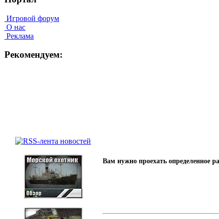
Игровой форум
О нас
Реклама
Рекомендуем:
Вам нужно проехать определенное ра