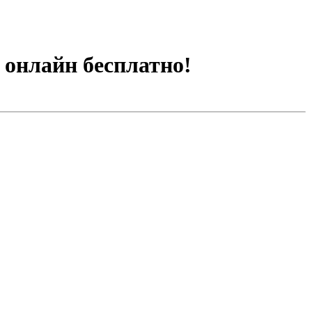
 онлайн бесплатно!