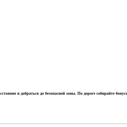
сстояние и добраться до безопасной зоны. По дороге собирайте бон