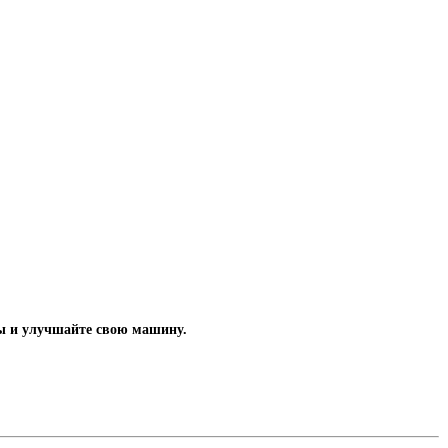
усы и улучшайте свою машину.