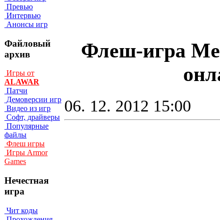
Превью
Интервью
Анонсы игр
Файловый
Флеш-игра Me 
архив
онл
Игры от
ALAWAR
Патчи
Демоверсии игр
06. 12. 2012 15:00
Видео из игр
Софт, драйверы
Популярные
файлы
Флеш игры
Игры Armor
Games
Нечестная
игра
Чит коды
Прохождения