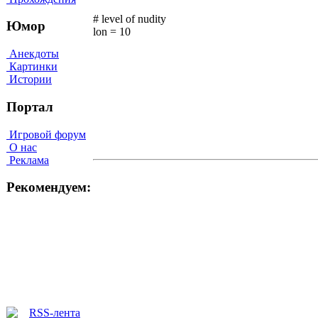
# level of nudity
Юмор
lon = 10
Анекдоты
Картинки
Истории
Портал
Игровой форум
О нас
Реклама
Рекомендуем: