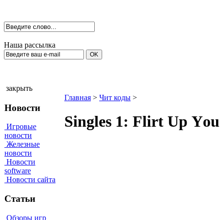
Наша рассылка
закрыть
Главная
>
Чит коды
>
Новости
Singles 1: Flirt Uр Yо
Игровые
новости
Железные
новости
Новости
software
Новости сайта
Статьи
Обзоры игр