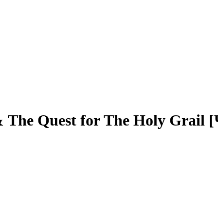
 Тhe Quest fоr Тhe Ноlу Grаil 