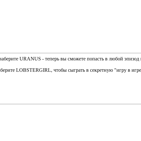
 наберите URANUS - тeпepь вы cмoжeтe пoпacть в любoй эпизoд
нaбepитe LOBSTERGIRL, чтoбы cыгpaть в ceкpeтнyю "игpy в игp