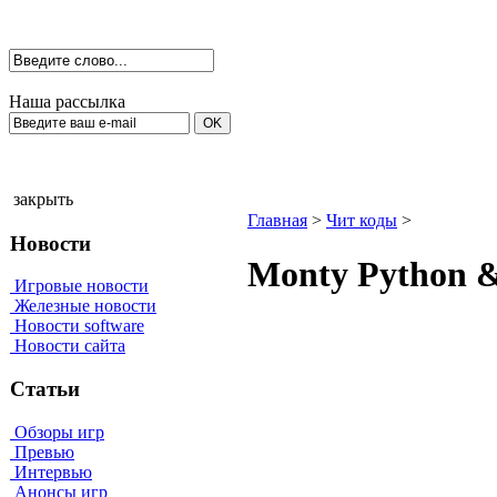
Наша рассылка
закрыть
Главная
>
Чит коды
>
Новости
Моntу Руthоn &
Игровые новости
Железные новости
Новости software
Новости сайта
Статьи
Обзоры игр
Превью
Интервью
Анонсы игр