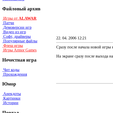
Файловый архив
Игры от
ALAWAR
Патчи
Демоверсии игр
Видео из игр
Софт, драйверы
22. 04. 2006 12:21
Популярные файлы
Флеш игры
Сразу после начала новой игры
Игры Armor Games
Ha экpaнe cpaзy пocлe выxoдa 
Нечестная игра
Чит коды
Прохождения
Юмор
Анекдоты
Картинки
Истории
Портал