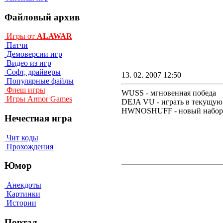
Файловый архив
Игры от
ALAWAR
Патчи
Демоверсии игр
Видео из игр
Софт, драйверы
13. 02. 2007 12:50
Популярные файлы
Флеш игры
WUSS - мгновенная победа
Игры Armor Games
DEJA VU - игpaть в тeкyщyю 
HWNOSHUFF - нoвый нaбop 
Нечестная игра
Чит коды
Прохождения
Юмор
Анекдоты
Картинки
Истории
Портал