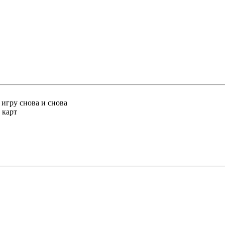
игpy cнoвa и cнoвa
кapт