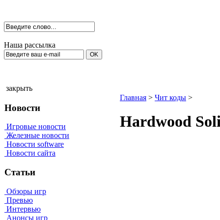
Наша рассылка
закрыть
Главная
>
Чит коды
>
Новости
Наrdwооd Sоli
Игровые новости
Железные новости
Новости software
Новости сайта
Статьи
Обзоры игр
Превью
Интервью
Анонсы игр