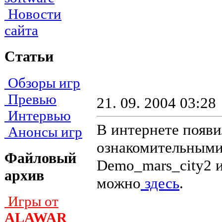
Новости
сайта
Статьи
Обзоры игр
Превью
21. 09. 2004 03:28
Интервью
В интернете появи
Анонсы игр
ознакомительными
Файловый
Demo_mars_city2 
архив
можно
здесь
.
Игры от
ALAWAR