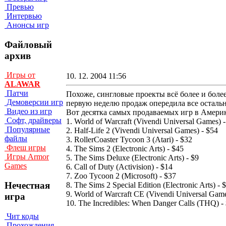
Превью
Интервью
Анонсы игр
Файловый
архив
Игры от
10. 12. 2004 11:56
ALAWAR
Патчи
Похоже, сингловые проекты всё более и боле
Демоверсии игр
первую неделю продаж опередила все остал
Видео из игр
Вот десятка самых продаваемых игр в Америке
Софт, драйверы
1. World of Warcraft (Vivendi Universal Games) 
Популярные
2. Half-Life 2 (Vivendi Universal Games) - $54
файлы
3. RollerCoaster Tycoon 3 (Atari) - $32
Флеш игры
4. The Sims 2 (Electronic Arts) - $45
Игры Armor
5. The Sims Deluxe (Electronic Arts) - $9
Games
6. Call of Duty (Activision) - $14
7. Zoo Tycoon 2 (Microsoft) - $37
Нечестная
8. The Sims 2 Special Edition (Electronic Arts) - 
9. World of Warcraft CE (Vivendi Universal Game
игра
10. The Incredibles: When Danger Calls (THQ) -
Чит коды
Прохождения