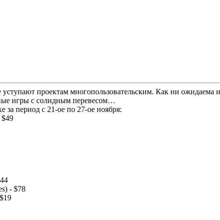
е уступают проектам многопользовательским. Как ни ожидаема и 
ьные игры с солидным перевесом…
 за период с 21-ое по 27-ое ноября:
- $49
$44
s) - $78
 $19