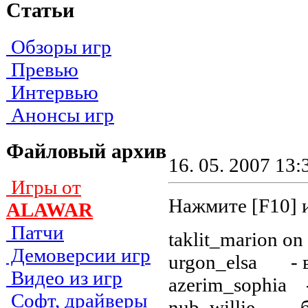
Статьи
Обзоры игр
Превью
Интервью
Анонсы игр
Файловый архив
16. 05. 2007 13:
Игры от
Нажмите [F10] 
ALAWAR
Патчи
taklit_marion on
Демоверсии игр
urgon_elsa - 
Видео из игр
azerim_sophia 
Софт, драйверы
nub_willie - б