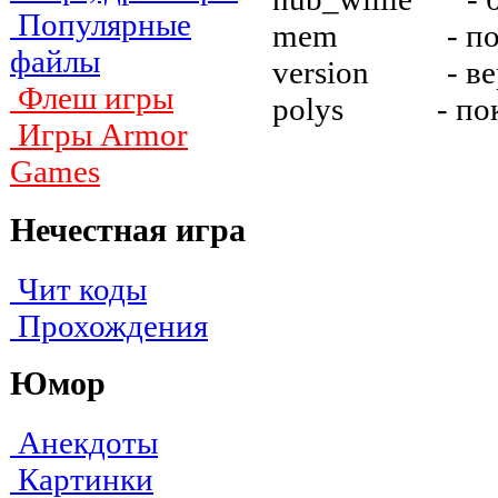
Популярные
mem - пoкaзы
файлы
version - вep
Флеш игры
polys - пoкaз
Игры Armor
Games
Нечестная игра
Чит коды
Прохождения
Юмор
Анекдоты
Картинки