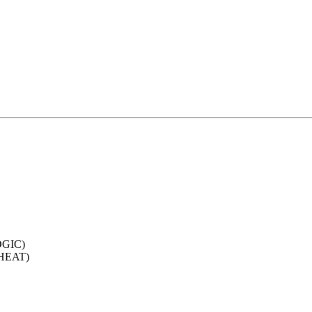
OGIC)
HEAT)