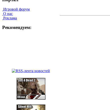
Игровой форум
О нас
Реклама
Рекомендуем: