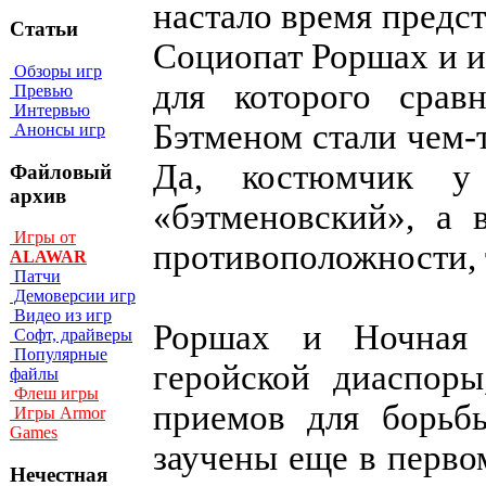
настало время предст
Статьи
Социопат Роршах и и
Обзоры игр
для которого срав
Превью
Интервью
Бэтменом стали чем-
Анонсы игр
Да, костюмчик у
Файловый
архив
«бэтменовский», а 
Игры от
противоположности, т
ALAWAR
Патчи
Демоверсии игр
Видео из игр
Роршах и Ночная 
Софт, драйверы
Популярные
геройской диаспор
файлы
Флеш игры
приемов для борьб
Игры Armor
Games
заучены еще в перво
Нечестная