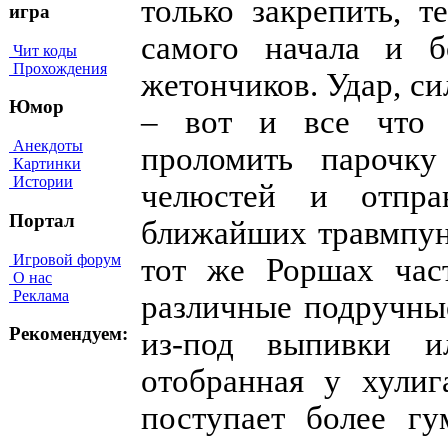
только закрепить, 
игра
самого начала и б
Чит коды
Прохождения
жетончиков. Удар, си
Юмор
– вот и все что 
Анекдоты
проломить парочку
Картинки
Истории
челюстей и отпра
Портал
ближайших травмпунк
Игровой форум
тот же Роршах час
О нас
Реклама
различные подручные
Рекомендуем:
из-под выпивки ил
отобранная у хулиг
поступает более гу