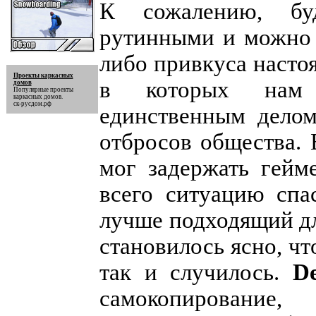
К сожалению, бу
рутинными и можно д
либо привкуса насто
Проекты каркасных
в которых нам 
домов
Популярные
проекты
каркасных домов
.
ск-русдом.рф
единственным делом
отбросов общества. 
мог задержать гейм
всего ситуацию спа
лучше подходящий дл
становилось ясно, чт
так и случилось.
D
самокопирование,