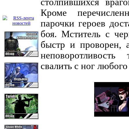
столпившихся враг
Кроме перечислен
парочки героев дост
боя. Мститель с че
быстр и проворен, 
неповоротливость
свалить с ног любого