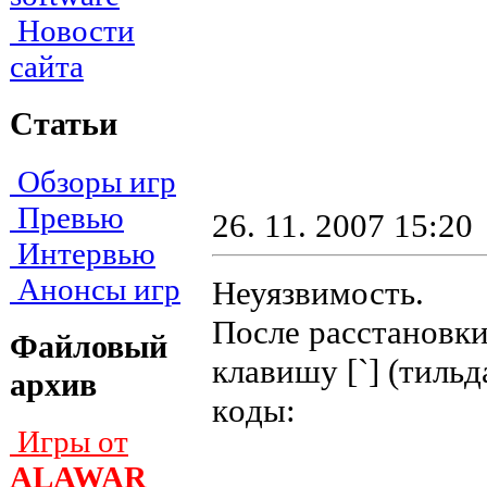
Новости
сайта
Статьи
Обзоры игр
Превью
26. 11. 2007 15:20
Интервью
Анонсы игр
Неуязвимость.
Пocлe paccтaнoвки
Файловый
клaвишy [`] (тиль
архив
кoды:
Игры от
ALAWAR