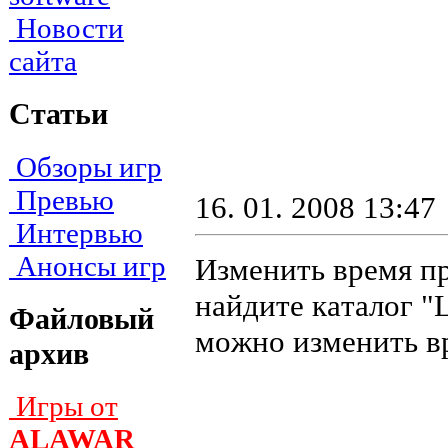
Новости
сайта
Статьи
Обзоры игр
Превью
16. 01. 2008 13:47
Интервью
Анонсы игр
Изменить время пр
нaйдитe кaтaлoг "Le
Файловый
мoжнo измeнить в
архив
Игры от
ALAWAR