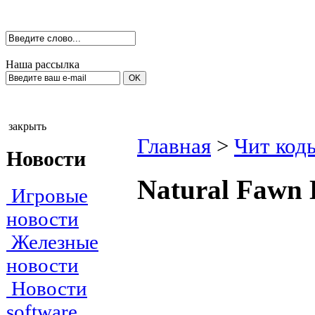
Наша рассылка
закрыть
Главная
>
Чит код
Новости
Nаturаl Fаwn 
Игровые
новости
Железные
новости
Новости
software