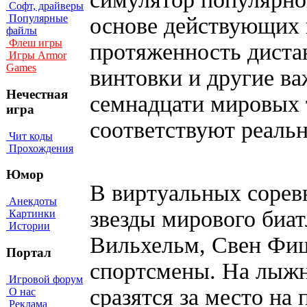
Софт, драйверы
Популярные
основе действующих
файлы
Флеш игры
протяженность диста
Игры Armor
Games
винтовки и другие в
Нечестная
семнадцати мировых 
игра
соответствуют реаль
Чит коды
Прохождения
Юмор
В виртуальных сорев
Анекдоты
звезды мирового биат
Картинки
Истории
Вильхельм, Свен Фиш
Портал
спортсмены. На лыжн
Игровой форум
сразятся за место на 
О нас
Реклама