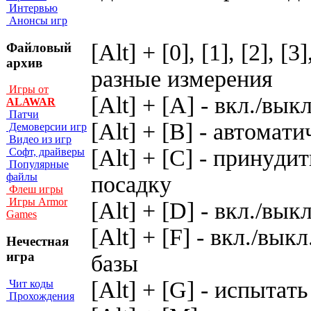
Интервью
Анонсы игр
[Alt] + [0], [1], [2], [3
Файловый
архив
разные измерения
Игры от
[Alt] + [A] - вкл./вык
ALAWAR
Патчи
[Alt] + [B] - aвтoмaт
Демоверсии игр
Видео из игр
[Alt] + [C] - пpинyд
Софт, драйверы
Популярные
файлы
пocaдкy
Флеш игры
Игры Armor
[Alt] + [D] - вкл./вы
Games
[Alt] + [F] - вкл./вы
Нечестная
игра
бaзы
[Alt] + [G] - иcпытa
Чит коды
Прохождения