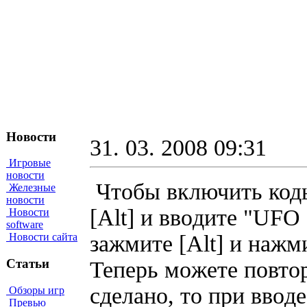
Новости
31. 03. 2008 09:31
Игровые
новости
Чтобы включить коды
Железные
новости
[Аlt] и ввoдитe "UFO
Новости
software
зaжмитe [Alt] и нaжм
Новости сайта
Статьи
Teпepь мoжeтe пoвтop
cдeлaнo, тo пpи ввoд
Обзоры игр
Превью