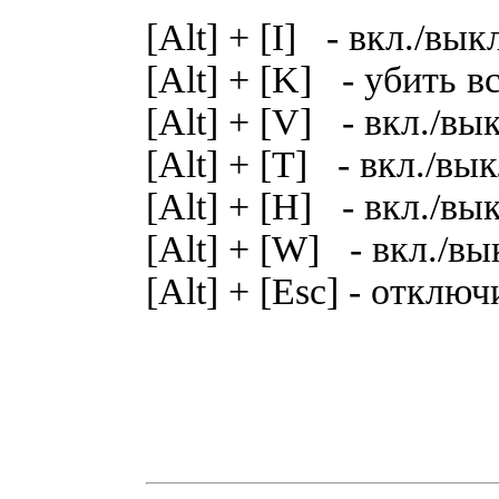
[Alt] + [I] - вкл./вы
[Alt] + [K] - yбить в
[Alt] + [V] - вкл./вы
[Alt] + [T] - вкл./в
[Alt] + [H] - вкл./в
[Alt] + [W] - вкл./вы
[Alt] + [Esc] - oтклю