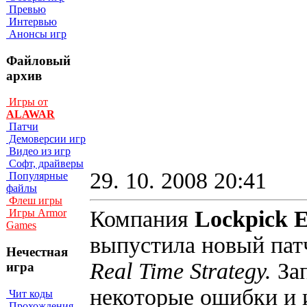
Превью
Интервью
Анонсы игр
Файловый
архив
Игры от
ALAWAR
Патчи
Демоверсии игр
Видео из игр
Софт, драйверы
29. 10. 2008 20:41
Популярные
файлы
Флеш игры
Компания
Lockpick E
Игры Armor
Games
выпустила новый пат
Нечестная
Real Time Strategy.
За
игра
некоторые ошибки и 
Чит коды
Прохождения