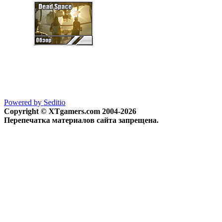
Powered by Seditio
Copyright © XTgamers.com 2004-2026
Перепечатка материалов сайта запрещена.