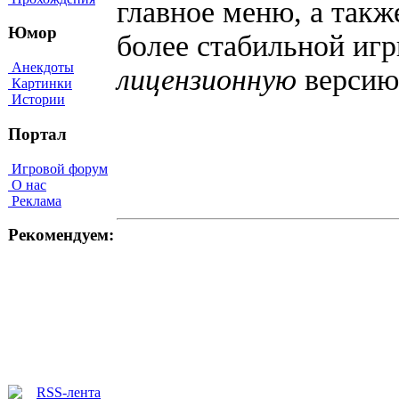
главное меню, а такж
Юмор
более стабильной игр
Анекдоты
лицензионную
версию
Картинки
Истории
Портал
Игровой форум
О нас
Реклама
Рекомендуем: