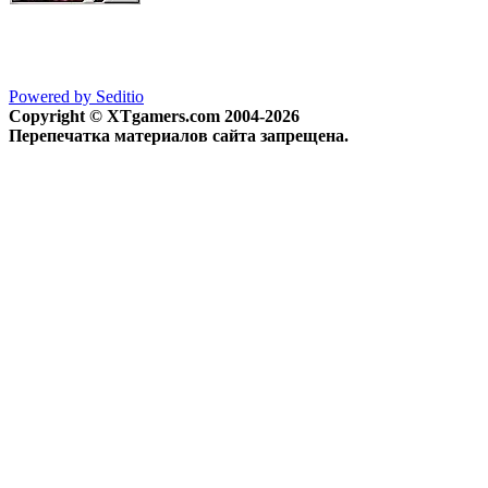
Powered by Seditio
Copyright © XTgamers.com 2004-2026
Перепечатка материалов сайта запрещена.