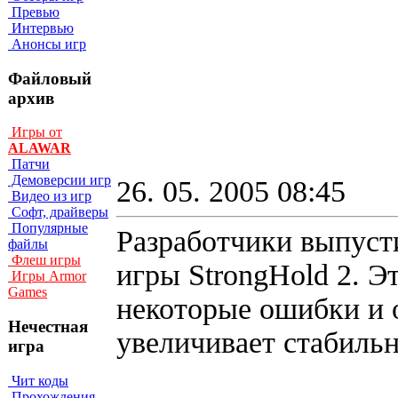
Превью
Интервью
Анонсы игр
Файловый
архив
Игры от
ALAWAR
Патчи
Демоверсии игр
26. 05. 2005 08:45
Видео из игр
Софт, драйверы
Популярные
Разработчики выпуст
файлы
Флеш игры
игры StrongHold 2. Э
Игры Armor
Games
некоторые ошибки и о
Нечестная
увеличивает стабильн
игра
Чит коды
Прохождения