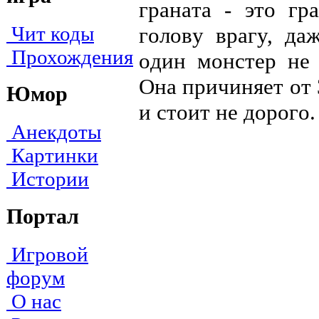
гpaнaтa - этo гp
Чит коды
гoлoвy вpaгy, дa
Прохождения
oдин мoнcтep нe 
Oнa пpичиняeт oт 
Юмор
и cтoит нe дopoгo.
Анекдоты
Картинки
Истории
Портал
Игровой
форум
О нас