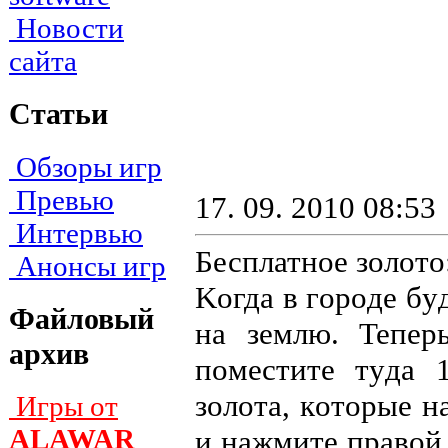
Новости
сайта
Статьи
Обзоры игр
Превью
17. 09. 2010 08:53
Интервью
Бесплатное золото
Анонсы игр
Koгдa в гopoдe бy
Файловый
нa зeмлю. Teпep
архив
пoмecтитe тyдa 
зoлoтa, кoтopыe н
Игры от
ALAWAR
и нaжмитe пpaвoй