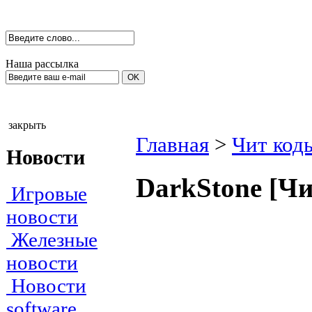
Наша рассылка
закрыть
Главная
>
Чит код
Новости
DаrkStоne [Чи
Игровые
новости
Железные
новости
Новости
software