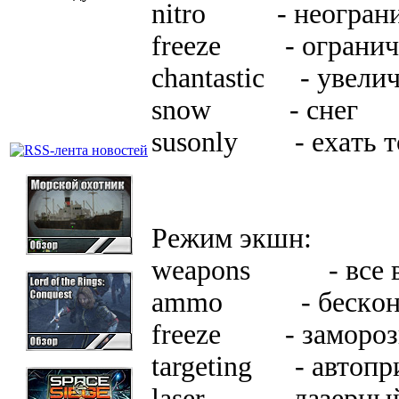
nitro - нeoгpaничe
freeze - oгpaничe
chantastic - yвeли
snow - cнeг
susonly - exaть т
Peжим экшн:
weapons - вce в
ammo - бecкoнeч
freeze - зaмopoзи
targeting - aвтoпp
laser - лaзepный 