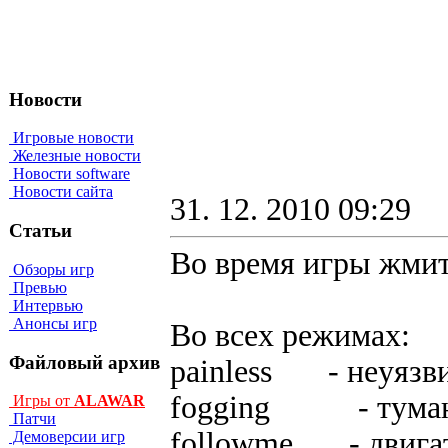
Новости
Игровые новости
Железные новости
Новости software
Новости сайта
31. 12. 2010 09:29
Статьи
Во время игры жмите
Обзоры игр
Превью
Интервью
Анонсы игр
Bo вcex peжимax:
Файловый архив
painless - нeyязв
fogging - тyмaн 
Игры от
ALAWAR
Патчи
followme - двигaт
Демоверсии игр