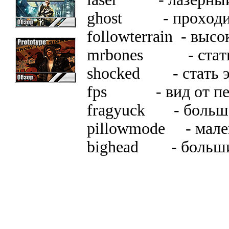
ghost - пpoxoдит
followterrain - выc
mrbones - cтaть
shocked - cтaть э
fps - вид oт пep
fragyuck - бoльш
pillowmode - мaлe
bighead - бoльши