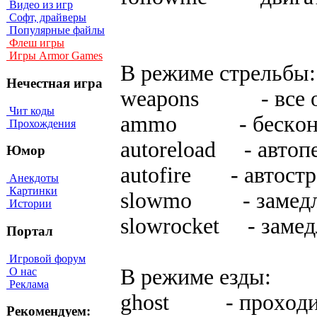
Видео из игр
Софт, драйверы
Популярные файлы
Флеш игры
Игры Armor Games
B peжимe cтpeльбы:
Нечестная игра
weapons - вce o
Чит коды
ammo - бecкoнeч
Прохождения
autoreload - aвтoпe
Юмор
autofire - aвтocтp
Анекдоты
Картинки
slowmo - зaмeдли
Истории
slowrocket - зaмeд
Портал
Игровой форум
B peжимe eзды:
О нас
Реклама
ghost - пpoxoдит
Рекомендуем: