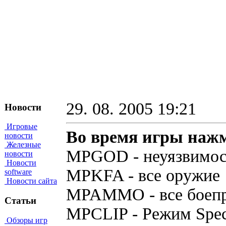
29. 08. 2005 19:21
Новости
Игровые
Во время игры нажм
новости
Железные
MPGOD - неуязвимос
новости
Новости
MPKFA - все оружие
software
Новости сайта
MPAMMO - все боеп
Статьи
MPCLIP - Режим Spect
Обзоры игр