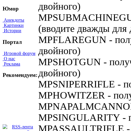
двойного)
Юмор
MPSUBMACHINEGUN -
Анекдоты
Картинки
(вводите дважды для 
Истории
MPFLAREGUN - получ
Портал
двойного)
Игровой форум
О нас
MPSHOTGUN - получи
Реклама
двойного)
Рекомендуем:
MPSNIPERRIFLE - пол
MPHOWITZER - получ
MPNAPALMCANNON -
MPSINGULARITY - пол
MPASSAULTRIFLE - по