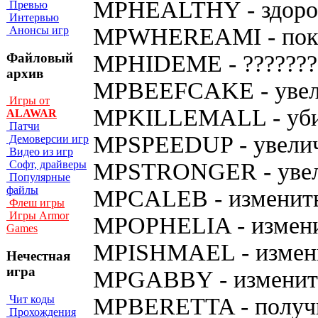
MPHEALTHY - здоров
Превью
Интервью
MPWHEREAMI - пока
Анонсы игр
Файловый
MPHIDEME - ???????
архив
MPBEEFCAKE - увел
Игры от
MPKILLEMALL - убит
ALAWAR
Патчи
MPSPEEDUP - увеличи
Демоверсии игр
Видео из игр
MPSTRONGER - увели
Софт, драйверы
Популярные
файлы
MPCALEB - изменить 
Флеш игры
Игры Armor
MPOPHELIA - изменит
Games
MPISHMAEL - изменит
Нечестная
игра
MPGABBY - изменить 
Чит коды
MPBERETTA - получит
Прохождения