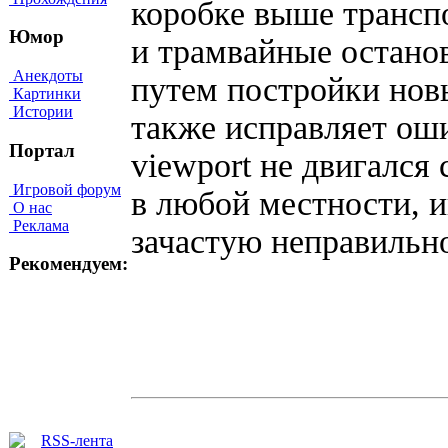
коробке выше трансп
Юмор
и трамвайные остано
Анекдоты
путем постройки новы
Картинки
Истории
также исправляет ош
Портал
viewport не двигался
Игровой форум
в любой местности, 
О нас
Реклама
зачастую неправильн
Рекомендуем: