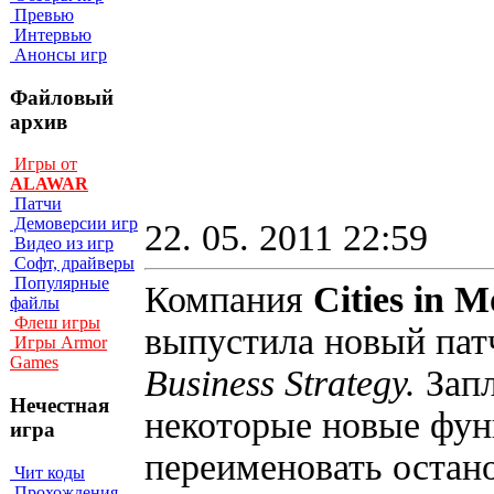
Превью
Интервью
Анонсы игр
Файловый
архив
Игры от
ALAWAR
Патчи
Демоверсии игр
22. 05. 2011 22:59
Видео из игр
Софт, драйверы
Популярные
Компания
Cities in M
файлы
Флеш игры
выпустила новый пат
Игры Armor
Games
Business Strategy.
Зап
Нечестная
некоторые новые фун
игра
переименовать остано
Чит коды
Прохождения