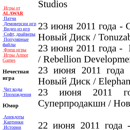
Studios
Игры от
ALAWAR
Патчи
23 июня 2011 года - 
Демоверсии игр
Видео из игр
Новый Диск / Tonuzab
Софт, драйверы
Популярные
файлы
23 июня 2011 года -
Флеш игры
Игры Armor
/ Rebellion Developme
Games
23 июня 2011 года 
Нечестная
игра
Новый Диск / Elepha
Чит коды
23 июня 2011 г
Прохождения
Суперпродакшн / Новы
Юмор
Анекдоты
Картинки
22 июня 2011 года 
Истории