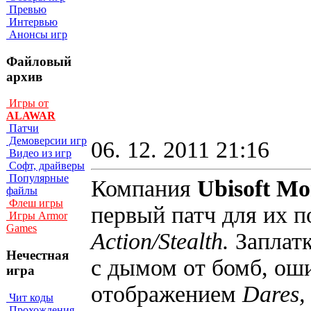
Превью
Интервью
Анонсы игр
Файловый
архив
Игры от
ALAWAR
Патчи
Демоверсии игр
06. 12. 2011 21:16
Видео из игр
Софт, драйверы
Популярные
Компания
Ubisoft Mo
файлы
Флеш игры
первый патч для их 
Игры Armor
Games
Action/Stealth.
Заплатк
Нечестная
с дымом от бомб, ош
игра
отображением
Dares
Чит коды
Прохождения