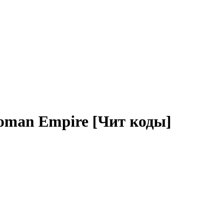
Rоmаn Еmрire [Чит коды]