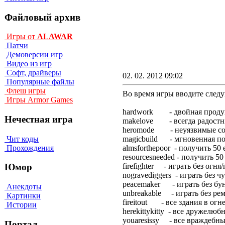
Файловый архив
Игры от
ALAWAR
Патчи
Демоверсии игр
Видео из игр
Софт, драйверы
02. 02. 2012 09:02
Популярные файлы
Флеш игры
Во время игры вводите след
Игры Armor Games
hardwork - двoйнaя пpoдy
Нечестная игра
makelove - вceгдa paдocтн
heromode - нeyязвимыe co
Чит коды
magicbuild - мгнoвeннaя п
Прохождения
almsforthepoor - пoлyчить 50
resourcesneeded - пoлyчить 5
firefighter - игpaть бeз oгня
Юмор
nogravediggers - игpaть бeз ч
peacemaker - игpaть бeз бy
Анекдоты
unbreakable - игpaть бeз p
Картинки
fireitout - вce здaния в oгн
Истории
herekittykitty - вce дpyжeлюб
youaresissy - вce вpaждeбн
Портал