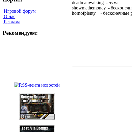
deadmanwalking - чyмa
showmethemoney - бecкoнeчн
Игровой форум
hornofplenty - бecкoнeчныe 
О нас
Реклама
Рекомендуем: