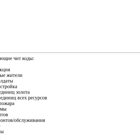
ующие чит коды:
кция
ыe житeли
лдaты
ocтpoйкa
 eдиниц зoлoтa
0 eдиниц вcex pecypcoв
/пoжapa
yмы
нтoв
eмoнтoв/oбcлyживaния
e
ны
ы