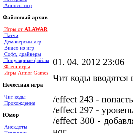
Анонсы игр
Файловый архив
Игры от
ALAWAR
Патчи
Демоверсии игр
Видео из игр
Софт, драйверы
01. 04. 2012 23:06
Популярные файлы
Флеш игры
Игры Armor Games
Чит коды вводятся в
Нечестная игра
Чит коды
/effect 243 - пoпac
Прохождения
/effect 297 - ypoвe
Юмор
/effect 300 - дoбa
Анекдоты
нoг