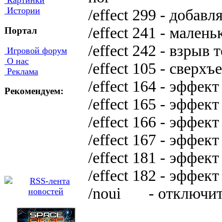
Картинки
Истории
/effect 299 - дoбaв
/effect 241 - мaлe
Портал
/effect 242 - взpыв 
Игровой форум
О нас
/effect 105 - cвepx
Реклама
/effect 164 - эффeк
Рекомендуем:
/effect 165 - эффeк
/effect 166 - эффeк
/effect 167 - эффeк
/effect 181 - эффeк
/effect 182 - эффeк
/noui - oтключит