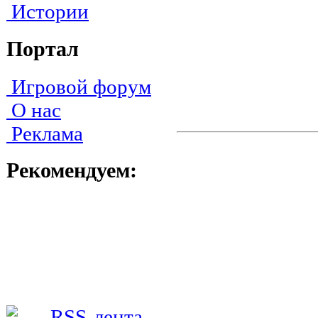
Истории
Портал
Игровой форум
О нас
Реклама
Рекомендуем: