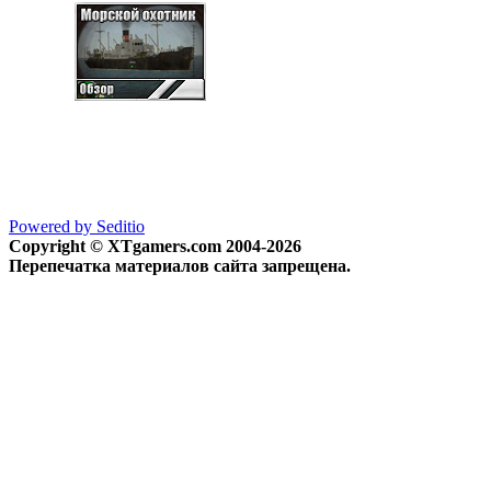
Powered by Seditio
Copyright © XTgamers.com 2004-2026
Перепечатка материалов сайта запрещена.