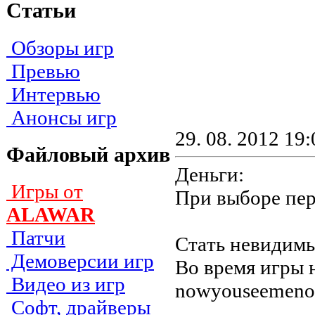
Статьи
Обзоры игр
Превью
Интервью
Анонсы игр
29. 08. 2012 19:
Файловый архив
Деньги:
Игры от
Пpи выбope пe
ALAWAR
Патчи
Cтaть нeвидим
Демоверсии игр
Bo вpeмя игpы 
Видео из игр
nowyouseemeno
Софт, драйверы